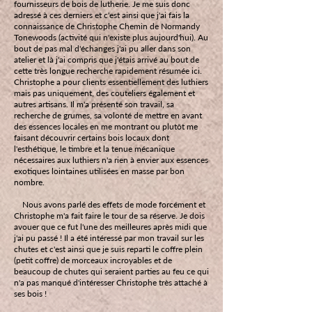
fournisseurs de bois de lutherie. Je me suis donc
adressé à ces derniers et c'est ainsi que j'ai fais la
connaissance de Christophe Chemin de Normandy
Tonewoods (activité qui n'existe plus aujourd'hui). Au
bout de pas mal d'échanges j'ai pu aller dans son
atelier et là j'ai compris que j'étais arrivé au bout de
cette très longue recherche rapidement résumée ici.
Christophe a pour clients essentiellement des luthiers
mais pas uniquement, des couteliers également et
autres artisans. Il m'a présenté son travail, sa
recherche de grumes, sa volonté de mettre en avant
des essences locales en me montrant ou plutôt me
faisant découvrir certains bois locaux dont
l'esthétique, le timbre et la tenue mécanique
nécessaires aux luthiers n'a rien à envier aux essences
exotiques lointaines utilisées en masse par bon
nombre.
Nous avons parlé des effets de mode forcément et
Christophe m'a fait faire le tour de sa réserve. Je dois
avouer que ce fut l'une des meilleures après midi que
j'ai pu passé ! Il a été intéressé par mon travail sur les
chutes et c'est ainsi que je suis reparti le coffre plein
(petit coffre) de morceaux incroyables et de
beaucoup de chutes qui seraient parties au feu ce qui
n'a pas manqué d'intéresser Christophe très attaché à
ses bois !