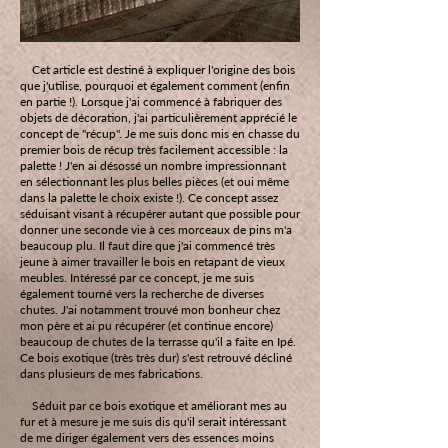
Cet article est destiné à expliquer l'origine des bois
que j'utilise, pourquoi et également comment (enfin
en partie !). Lorsque j'ai commencé à fabriquer des
objets de décoration, j'ai particulièrement apprécié le
concept de "récup". Je me suis donc mis en chasse du
premier bois de récup très facilement accessible : la
palette ! J'en ai désossé un nombre impressionnant
en sélectionnant les plus belles pièces (et oui même
dans la palette le choix existe !). Ce concept assez
séduisant visant à récupérer autant que possible pour
donner une seconde vie à ces morceaux de pins m'a
beaucoup plu. Il faut dire que j'ai commencé très
jeune à aimer travailler le bois en retapant de vieux
meubles. Intéressé par ce concept, je me suis
également tourné vers la recherche de diverses
chutes. J'ai notamment trouvé mon bonheur chez
mon père et ai pu récupérer (et continue encore)
beaucoup de chutes de la terrasse qu'il a faite en Ipé.
Ce bois exotique (très très dur) s'est retrouvé décliné
dans plusieurs de mes fabrications.
Séduit par ce bois exotique et améliorant mes au
fur et à mesure je me suis dis qu'il serait intéressant
de me diriger également vers des essences moins