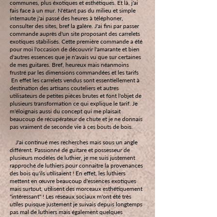
communes, plus éxotiques et esthétiques. Et là, j'ai
fais face à un mur. N'étant pas du milieu et simple
internaute j'ai passé des heures à téléphoner,
consulter des sites, bref la galère. J'ai fini par passer
commande auprès d'un site proposant des carrelets
exotiques stabilisés. Cette première commande a été
pour moi l'occasion de découvrir l'amarante et bien
d'autres essences que je n'avais vu que sur certaines
de mes guitares. Bref, heureux mais néanmoins
frustré par les dimensions commandées et les tarifs
En effet les carrelets vendus sont essentiellement à
destination des artisans couteliers et autres
utilisateurs de petites pièces brutes et font l'objet de
plusieurs transformation ce qui explique le tarif. Je
m'éloignais aussi du concept qui me plaisait
beaucoup de récupérateur de chute et je ne donnais
pas vraiment de seconde vie à ces bouts de bois.
J'ai continué mes recherches mais sous un angle
différent. Passionné de guitare et possesseur de
plusieurs modèles de luthier, je me suis justement
rapproché de luthiers pour connaitre la provenances
des bois qu'ils utilisaient ! En effet, les luthiers
mettent en œuvre beaucoup d'essences exotiques
mais surtout, utilisent des morceaux esthétiquement
"intéressant" ! Les réseaux sociaux m'ont été très
utiles puisque justement je suivais depuis longtemps
pas mal de luthiers mais également quelques